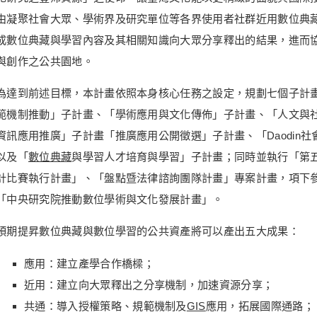
由凝聚社會大眾、學術界及研究單位等各界使用者社群近用數位典
成數位典藏與學習內容及其相關知識向大眾分享釋出的結果，進而
與創作之公共園地。
為達到前述目標，本計畫依照本身核心任務之設定，規劃七個子計
範機制推動」子計畫、「學術應用與文化傳佈」子計畫、「人文與
資訊應用推廣」子計畫「推廣應用公開徵選」子計畫、「Daodin
以及「
數位典藏
與學習人才培育與學習」子計畫；同時並執行「第
計比賽執行計畫」、「盤點暨法律諮詢團隊計畫」專案計畫，項下
「中央研究院推動數位學術與文化發展計畫」。
預期提昇數位典藏與數位學習的公共資產將可以產出五大成果：
應用：建立產學合作橋樑；
近用：建立向大眾釋出之分享機制，加速資源分享；
共通：導入授權策略、規範機制及
GIS
應用，拓展國際通路；